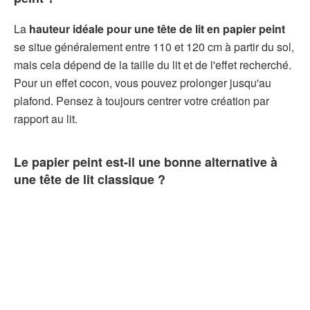
La
hauteur idéale pour une tête de lit en papier peint
se situe généralement entre 110 et 120 cm à partir du sol,
mais cela dépend de la taille du lit et de l'effet recherché.
Pour un effet cocon, vous pouvez prolonger jusqu'au
plafond. Pensez à toujours centrer votre création par
rapport au lit.
Le papier peint est-il une bonne alternative à
une tête de lit classique ?
Absolument. Le
papier peint pour tête de lit
est une
solution économique, personnalisable et facile à mettre
en œuvre. Il permet de créer un point focal dans la
chambre sans avoir à investir dans un mobilier
supplémentaire. C'est aussi une excellente option dans
les petits espaces.