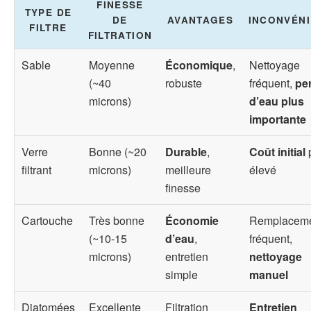
FINESSE
TYPE DE
DE
AVANTAGES
INCONVÉN
FILTRE
FILTRATION
Sable
Moyenne
Économique
,
Nettoyage
(~40
robuste
fréquent,
pe
microns)
d’eau plus
importante
Verre
Bonne (~20
Durable
,
Coût initial
filtrant
microns)
meilleure
élevé
finesse
Cartouche
Très bonne
Économie
Remplacem
(~10-15
d’eau
,
fréquent,
microns)
entretien
nettoyage
simple
manuel
Diatomées
Excellente
Filtration
Entretien