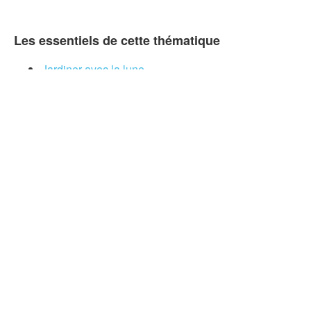
Les essentiels de cette thématique
Jardiner avec la lune
Comment améliorer la ponte de vos poules :
techniques et astuces
Planter du lilas du Japon dans votre jardin
Conseils pour cultiver du romarin en pot
Nandina domestica : la plante qui embellit votre
jardin !