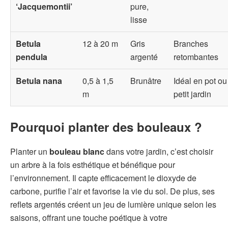
‘Jacquemontii’
pure,
lisse
Betula
12 à 20 m
Gris
Branches
pendula
argenté
retombantes
Betula nana
0,5 à 1,5
Brunâtre
Idéal en pot ou
m
petit jardin
Pourquoi planter des bouleaux ?
Planter un
bouleau blanc
dans votre jardin, c’est choisir
un arbre à la fois esthétique et bénéfique pour
l’environnement. Il capte efficacement le dioxyde de
carbone, purifie l’air et favorise la vie du sol. De plus, ses
reflets argentés créent un jeu de lumière unique selon les
saisons, offrant une touche poétique à votre