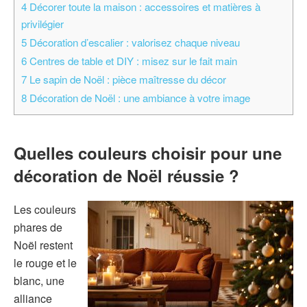
4
Décorer toute la maison : accessoires et matières à
privilégier
5
Décoration d’escalier : valorisez chaque niveau
6
Centres de table et DIY : misez sur le fait main
7
Le sapin de Noël : pièce maîtresse du décor
8
Décoration de Noël : une ambiance à votre image
Quelles couleurs choisir pour une
décoration de Noël réussie ?
Les couleurs
phares de
Noël restent
le rouge et le
blanc, une
alliance