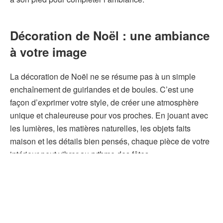
Décoration de Noël : une ambiance
à votre image
La décoration de Noël ne se résume pas à un simple
enchaînement de guirlandes et de boules. C’est une
façon d’exprimer votre style, de créer une atmosphère
unique et chaleureuse pour vos proches. En jouant avec
les lumières, les matières naturelles, les objets faits
maison et les détails bien pensés, chaque pièce de votre
intérieur peut vibrer au rythme des fêtes.
Prenez plaisir à préparer votre maison, sans chercher la
perfection : l’essentiel est de créer un univers qui vous
ressemble. Que vous soyez adepte d’un style épuré,
traditionnel ou plus créatif, votre décoration de Noël peut