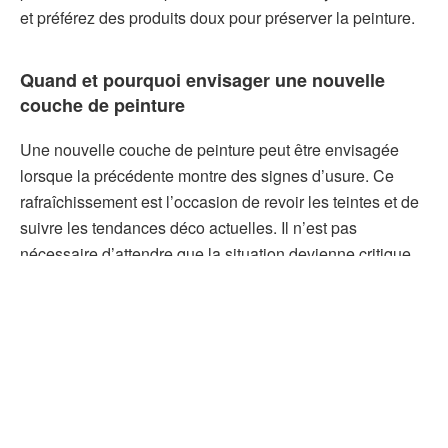
et préférez des produits doux pour préserver la peinture.
Quand et pourquoi envisager une nouvelle
couche de peinture
Une nouvelle couche de peinture peut être envisagée
lorsque la précédente montre des signes d’usure. Ce
rafraîchissement est l’occasion de revoir les teintes et de
suivre les tendances déco actuelles. Il n’est pas
nécessaire d’attendre que la situation devienne critique.
Prévenez l’usure en agissant en amont.
Vous voilà prêt pour donner une nouvelle vie à vos
portes intérieures
. Une fois le projet terminé, les portes
ne passent plus inaperçues et renforcent l’esthétique de
votre maison. C’est une tâche accessible à tous qui, avec
un peu de minutie, offre des résultats impressionnants.