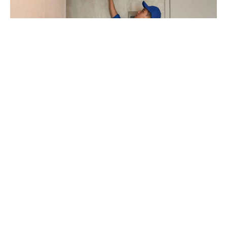
Demander à un technicien de réaliser un
diagnostic
énergétique du bâtiment
est la première étape utile.
Cela permet d’évaluer l’état de l’isolation thermique des
murs et des fenêtres et l’efficacité des systèmes de
climatisation. Le diagnostic proposera les interventions à
réaliser en évaluant leur rapport coût-bénéfice. En plus
de
réduire les coûts de climatisation en été
, les
interventions sont encore plus rentables si l’on profite des
incitations disponibles.
Grâce à ces mesures, la consommation d’électricité pour