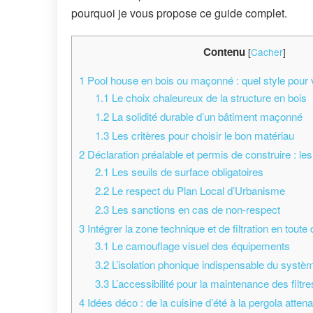
pourquoi je vous propose ce guide complet.
Contenu
[
Cacher
]
1
Pool house en bois ou maçonné : quel style pour v
1.1
Le choix chaleureux de la structure en bois
1.2
La solidité durable d’un bâtiment maçonné
1.3
Les critères pour choisir le bon matériau
2
Déclaration préalable et permis de construire : le
2.1
Les seuils de surface obligatoires
2.2
Le respect du Plan Local d’Urbanisme
2.3
Les sanctions en cas de non-respect
3
Intégrer la zone technique et de filtration en toute 
3.1
Le camouflage visuel des équipements
3.2
L’isolation phonique indispensable du systè
3.3
L’accessibilité pour la maintenance des filtre
4
Idées déco : de la cuisine d’été à la pergola atten