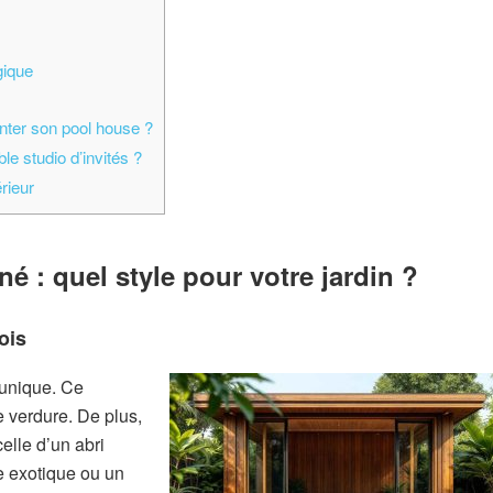
gique
anter son pool house ?
e studio d’invités ?
rieur
 : quel style pour votre jardin ?
ois
 unique. Ce
 verdure. De plus,
elle d’un abri
e exotique ou un