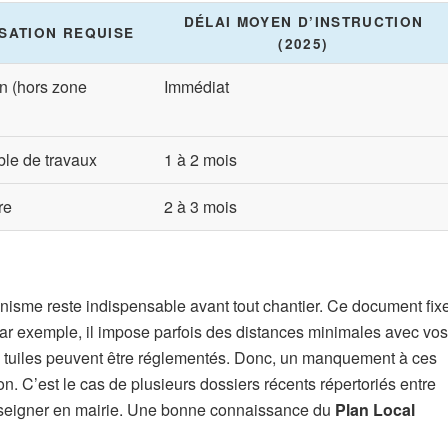
DÉLAI MOYEN D’INSTRUCTION
ISATION REQUISE
(2025)
n (hors zone
Immédiat
ble de travaux
1 à 2 mois
re
2 à 3 mois
anisme reste indispensable avant tout chantier. Ce document fix
r exemple, il impose parfois des distances minimales avec vos
s tuiles peuvent être réglementés. Donc, un manquement à ces
n. C’est le cas de plusieurs dossiers récents répertoriés entre
nseigner en mairie. Une bonne connaissance du
Plan Local