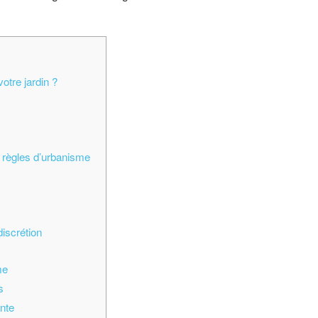
otre jardin ?
s règles d’urbanisme
discrétion
me
s
ante